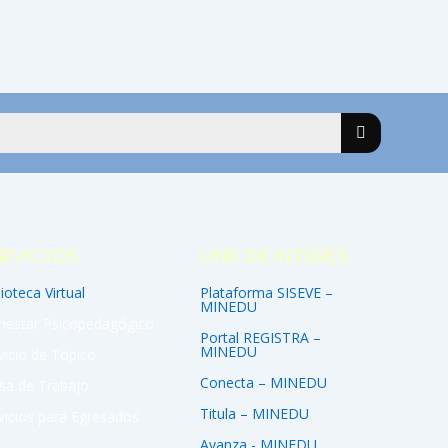
RVICIOS
LINK DE INTERES
lioteca Virtual
Plataforma SISEVE –
MINEDU
nestar Psicopedagógico
Portal REGISTRA –
MINEDU
vicio de Tópico
Conecta – MINEDU
sa de Trabajo
Titula – MINEDU
vicios para Egresados
Avanza - MINEDU