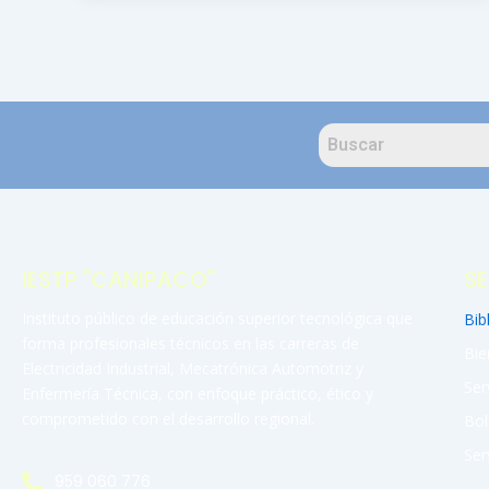
IESTP "CANIPACO"
SE
Instituto público de educación superior tecnológica que
Bib
forma profesionales técnicos en las carreras de
Bie
Electricidad Industrial, Mecatrónica Automotriz y
Ser
Enfermería Técnica, con enfoque práctico, ético y
comprometido con el desarrollo regional.
Bol
Ser
959 060 776