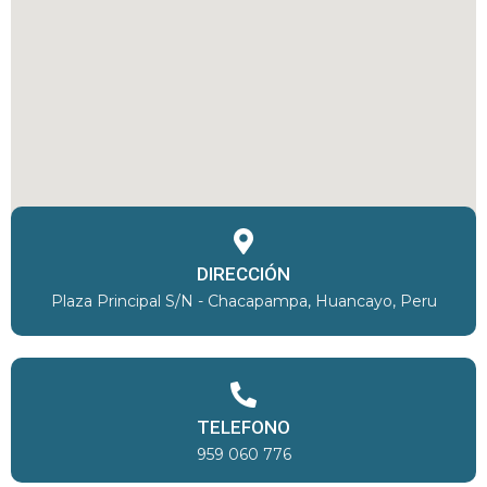
DIRECCIÓN
Plaza Principal S/N - Chacapampa, Huancayo, Peru
TELEFONO
959 060 776