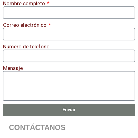
Nombre completo
Correo electrónico
Número de teléfono
Mensaje
Enviar
CONTÁCTANOS