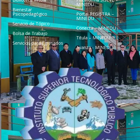
MINEDU
Bienestar
Psicopedagógico
Portal REGISTRA –
MINEDU
Servicio de Tópico
Conecta – MINEDU
Bolsa de Trabajo
Titula – MINEDU
Servicios para Egresados
Avanza - MINEDU