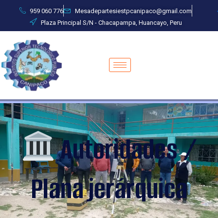
Ir
959 060 776
Mesadepartesiestpcanipaco@gmail.com
al
Plaza Principal S/N - Chacapampa, Huancayo, Peru
contenido
Autoridades /
Plana jerárquica