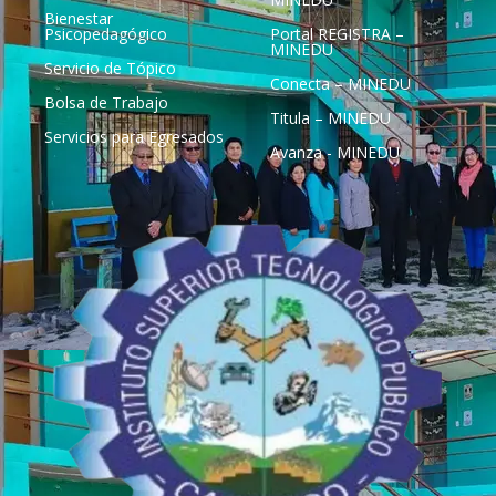
Bienestar
Psicopedagógico
Portal REGISTRA –
MINEDU
Servicio de Tópico
Conecta – MINEDU
Bolsa de Trabajo
Titula – MINEDU
Servicios para Egresados
Avanza - MINEDU